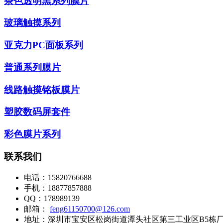
茶色透明黑系列膜片
玻璃触摸系列
亚克力PC面板系列
普通系列膜片
线路触摸铭板膜片
塑胶数码屏套件
彩色膜片系列
联系我们
电话：
15820766688
手机：
18877857888
QQ：
178989139
邮箱：
feng61150700@126.com
地址：
深圳市宝安区松岗街道潭头社区第三工业区B5栋厂房1