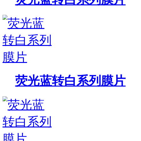
荧光蓝转白系列膜片