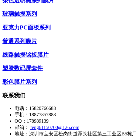
茶色透明黑系列膜片
玻璃触摸系列
亚克力PC面板系列
普通系列膜片
线路触摸铭板膜片
塑胶数码屏套件
彩色膜片系列
联系我们
电话：
15820766688
手机：
18877857888
QQ：
178989139
邮箱：
feng61150700@126.com
地址：
深圳市宝安区松岗街道潭头社区第三工业区B5栋厂房1